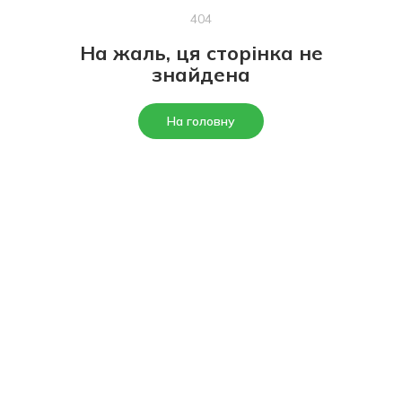
404
На жаль, ця сторінка не
знайдена
На головну