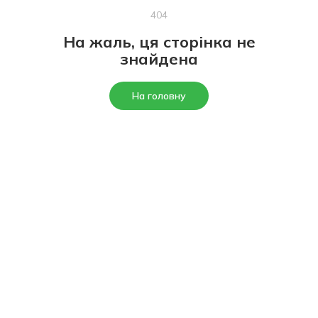
404
На жаль, ця сторінка не
знайдена
На головну