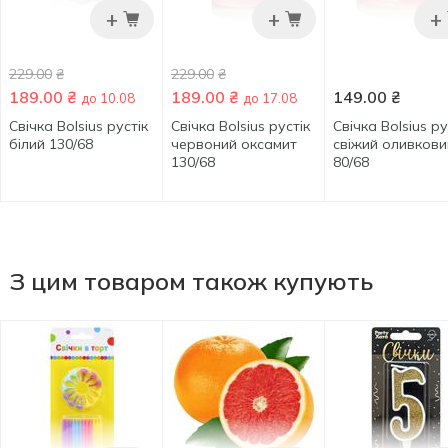
+
+
+
229.00
₴
229.00
₴
189.00
₴
189.00
₴
149.00
₴
до 10.08
до 17.08
Свічка Bolsius рустік
Свічка Bolsius рустік
Свічка Bolsius ру
білий 130/68
червоний оксамит
свіжий оливкови
130/68
80/68
З цим товаром також купують