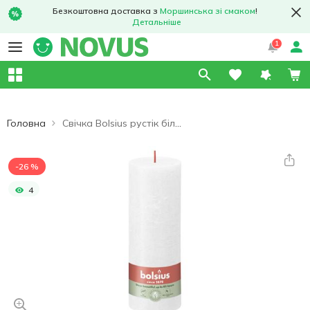
Безкоштовна доставка з
Моршинська зі смаком
!
Детальніше
1
Головна
Свічка Bolsius рустік біла 190/68
-26 %
4