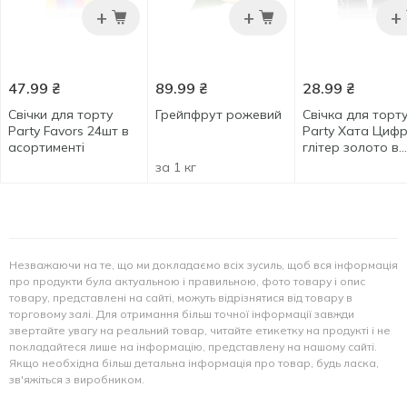
+
+
+
47.99
₴
89.99
₴
28.99
₴
Свічки для торту
Грейпфрут рожевий
Свічка для торт
Party Favors 24шт в
Party Хата Цифр
асортименті
глітер золото в
білому 9,5см
за 1 кг
Незважаючи на те, що ми докладаємо всіх зусиль, щоб вся інформація
про продукти була актуальною і правильною, фото товару і опис
товару, представлені на сайті, можуть відрізнятися від товару в
торговому залі. Для отримання більш точної інформації завжди
звертайте увагу на реальний товар, читайте етикетку на продукті і не
покладайтеся лише на інформацію, представлену на нашому сайті.
Якщо необхідна більш детальна інформація про товар, будь ласка,
зв'яжіться з виробником.