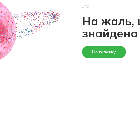
404
На жаль, 
знайдена
На головну