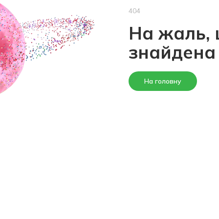
404
На жаль, 
знайдена
На головну