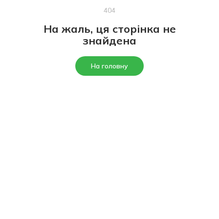
404
На жаль, ця сторінка не
знайдена
На головну