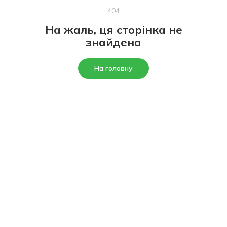
404
На жаль, ця сторінка не
знайдена
На головну