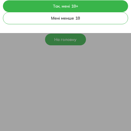
Так, мені 18+
404
На жаль, ця сторінка не
Мені менше 18
знайдена
На головну