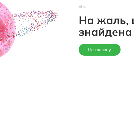
404
На жаль, 
знайдена
На головну