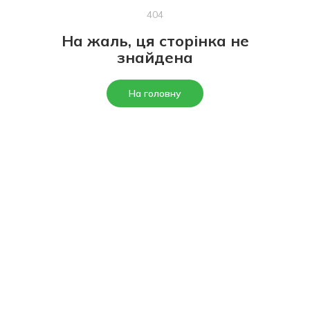
404
На жаль, ця сторінка не
знайдена
На головну