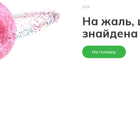
404
На жаль, 
знайдена
На головну