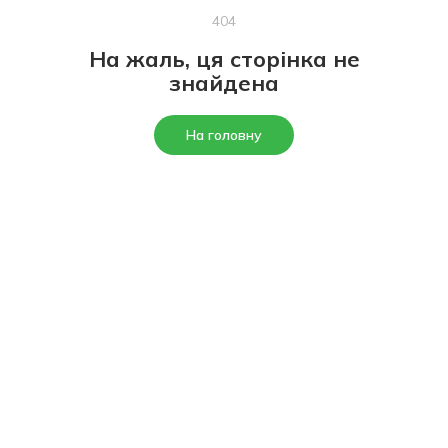
404
На жаль, ця сторінка не
знайдена
На головну