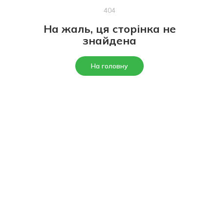
404
На жаль, ця сторінка не
знайдена
На головну