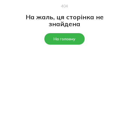
404
На жаль, ця сторінка не
знайдена
На головну