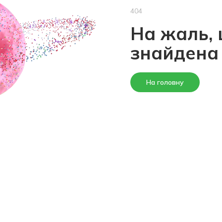
404
На жаль, 
знайдена
На головну