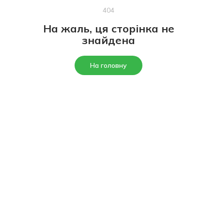
404
На жаль, ця сторінка не
знайдена
На головну