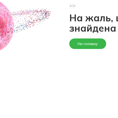
404
На жаль, 
знайдена
На головну