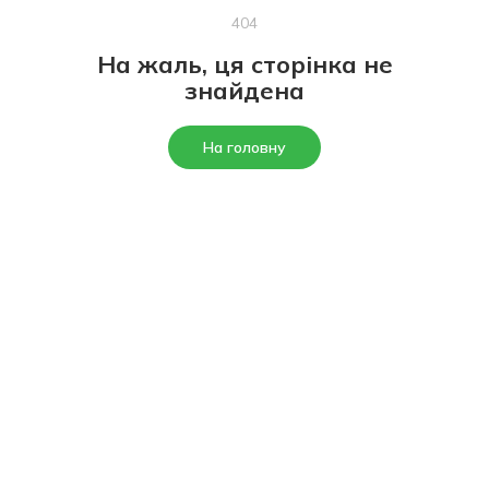
404
На жаль, ця сторінка не
знайдена
На головну