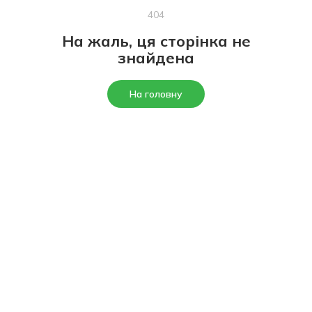
404
На жаль, ця сторінка не
знайдена
На головну