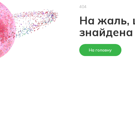
404
На жаль, 
знайдена
На головну