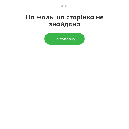
404
На жаль, ця сторінка не
знайдена
На головну