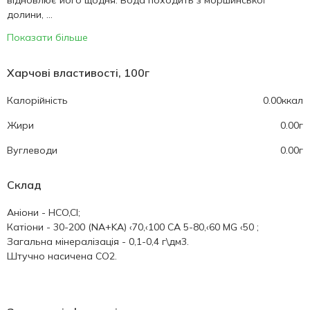
відновлює його щодня. Вода походить з моршинської
долини, ...
Показати більше
Харчові властивості, 100г
Калорійність
0.00ккал
Жири
0.00г
Вуглеводи
0.00г
Склад
Аніони - HCO,CI;
Катіони - 30-200 (NA+KA) ‹70,‹100 CA 5-80,‹60 MG ‹50 ;
Загальна мінералізація - 0,1-0,4 г\дм3.
Штучно насичена СО2.