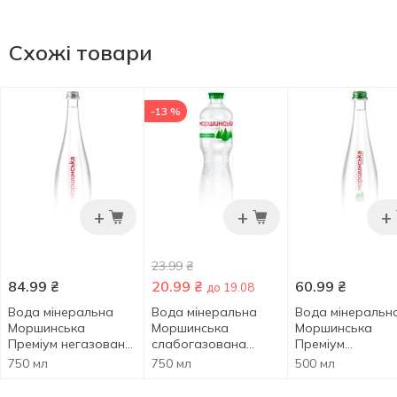
Схожі товари
-13 %
+
+
+
23.99
₴
84.99
₴
20.99
₴
60.99
₴
до 19.08
Вода мінеральна
Вода мінеральна
Вода мінеральн
Моршинська
Моршинська
Моршинська
Преміум негазована
слабогазована
Преміум
0,75л
0,75л
слабогазована 0
750 мл
750 мл
500 мл