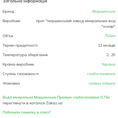
Загальна інформація
Бренд
Моршинська
Виробник
прат "моршинський завод мінеральних вод
"оскар"
Об'єм
750мл
Термін придатності
12 місяців
Температура зберігання
2...25
Країна-виробник
Україна
Ступінь газованості
слабогазована
Упаковка
скляна пляшка
Вода мінеральна Моршинська Преміум слабогазована 0,75л
переглянути в каталозі Zakaz.ua
Побачили помилку в описі?