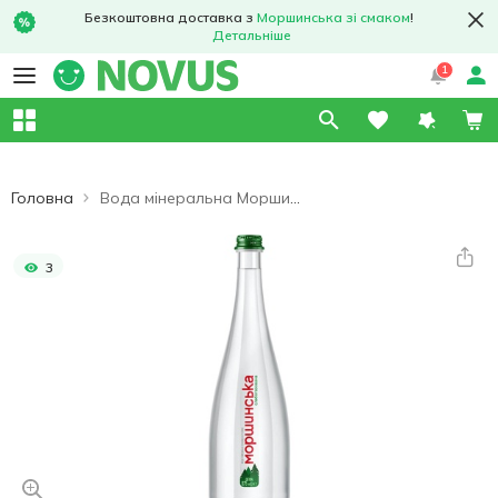
Безкоштовна доставка з
Моршинська зі смаком
!
Детальніше
1
Головна
Вода мінеральна Моршинська Преміум слабогазована 0,75л
3