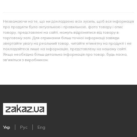
Незважаючи на те, що ми докладаємо всіх зусиль, щоб вся інформація
про продукти була актуальною і правильною, фото товару і опис
товару, представлені на сайті, можуть відрізнятися від товару в
торговому залі. Для отримання більш точної інформації завжди
звертайте увагу на реальний товар, читайте етикетку на продукті і не
покладайтеся лише на інформацію, представлену на нашому сайті.
Якщо необхідна більш детальна інформація про товар, будь ласка,
зв'яжіться з виробником.
Укр
Рус
Eng