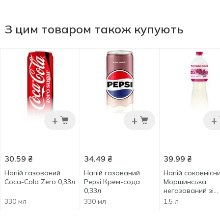
З цим товаром також купують
+
+
+
30.59
₴
34.49
₴
39.99
₴
Напій газований
Напій газований
Напій соковмісн
Coca-Cola Zero 0,33л
Pepsi Крем-сода
Моршинська
0,33л
негазований зі
смаком малини 
330 мл
330 мл
1.5 л
екстрактом лав
1,5л