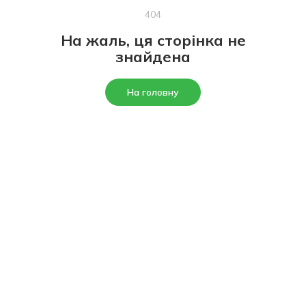
404
На жаль, ця сторінка не
знайдена
На головну