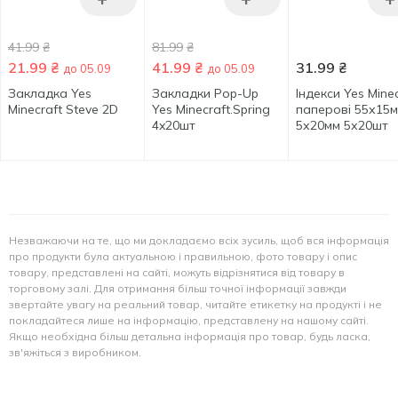
41.99
₴
81.99
₴
21.99
₴
41.99
₴
31.99
₴
до 05.09
до 05.09
Закладка Yes
Закладки Pop-Up
Індекси Yes Minec
Minecraft Steve 2D
Yes Minecraft.Spring
паперові 55х15м
4x20шт
5х20мм 5х20шт
Незважаючи на те, що ми докладаємо всіх зусиль, щоб вся інформація
про продукти була актуальною і правильною, фото товару і опис
товару, представлені на сайті, можуть відрізнятися від товару в
торговому залі. Для отримання більш точної інформації завжди
звертайте увагу на реальний товар, читайте етикетку на продукті і не
покладайтеся лише на інформацію, представлену на нашому сайті.
Якщо необхідна більш детальна інформація про товар, будь ласка,
зв'яжіться з виробником.