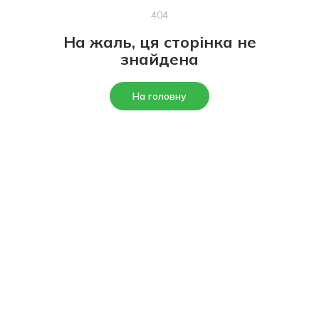
404
На жаль, ця сторінка не
знайдена
На головну