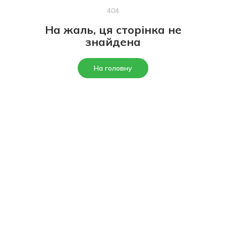
404
На жаль, ця сторінка не
знайдена
На головну