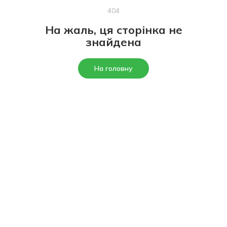
404
На жаль, ця сторінка не
знайдена
На головну