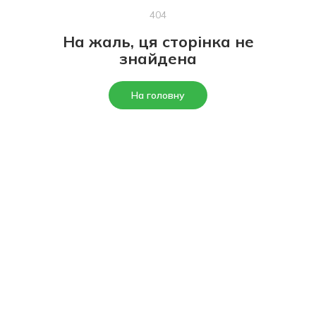
404
На жаль, ця сторінка не
знайдена
На головну