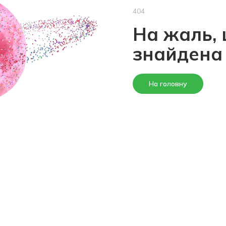
404
На жаль, 
знайдена
На головну