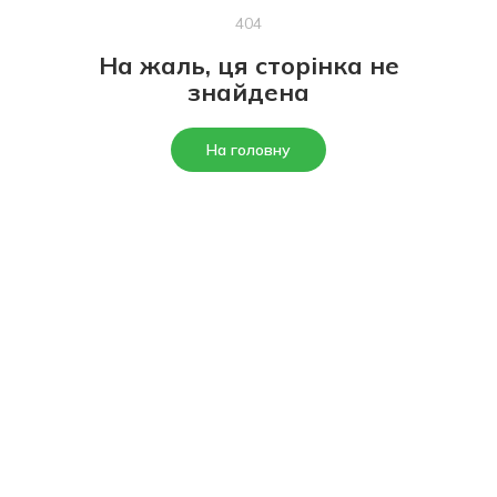
404
На жаль, ця сторінка не
знайдена
На головну