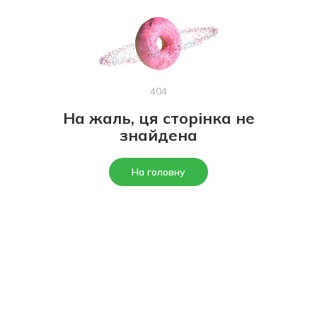
404
На жаль, ця сторінка не
знайдена
На головну