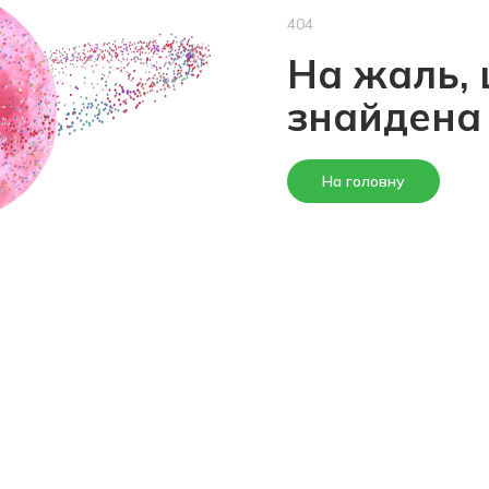
404
На жаль, 
знайдена
На головну