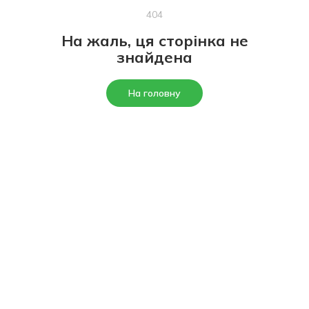
404
На жаль, ця сторінка не
знайдена
На головну