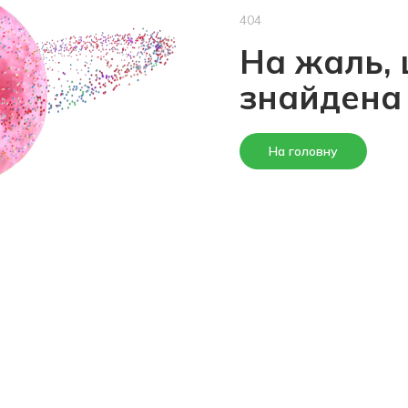
404
На жаль, 
знайдена
На головну