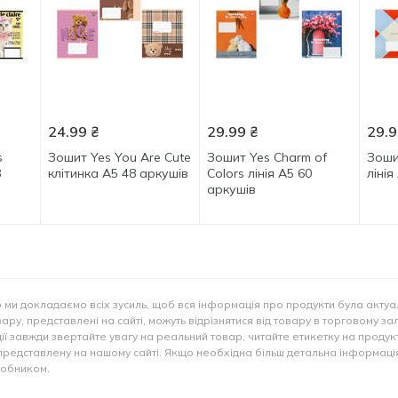
24.99
₴
29.99
₴
29.9
s
Зошит Yes You Are Cute
Зошит Yes Charm of
Зоши
8
клітинка А5 48 аркушів
Colors лінія А5 60
лінія
аркушів
 ми докладаємо всіх зусиль, щоб вся інформація про продукти була актуа
ару, представлені на сайті, можуть відрізнятися від товару в торговому за
ії завжди звертайте увагу на реальний товар, читайте етикетку на продукт
представлену на нашому сайті. Якщо необхідна більш детальна інформація
иробником.