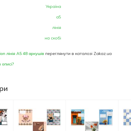
Україна
а5
лінія
на скобі
on лінія А5 48 аркушів
переглянути в каталозі Zakaz.ua
 описі?
ари