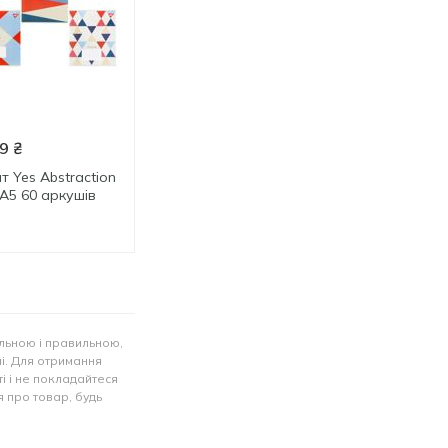
12.49
₴
46.99
₴
9
₴
6.49
₴
23.99
₴
до 05.09
до 05.09
т Yes Abstraction
Зошит Yes Minecraft
Зошит Yes Charm 
 А5 60 аркушів
Heroes лінія А5 18
Colors лінія А5 96
аркушів
аркушів
льною і правильною,
лі. Для отримання
і і не покладайтеся
 про товар, будь