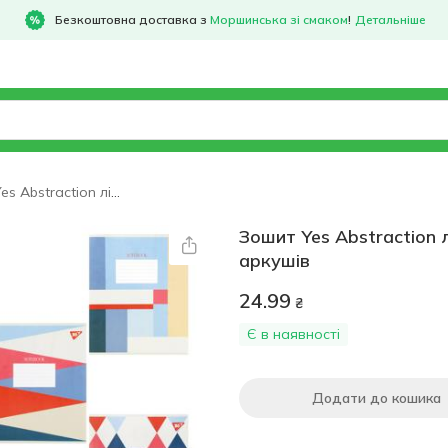
Безкоштовна доставка з
Моршинська зі смаком
!
Детальніше
Зошит Yes Abstraction лінія А5 48 аркушів
Зошит Yes Abstraction л
аркушів
24.99
₴
Є в наявності
Додати до кошика