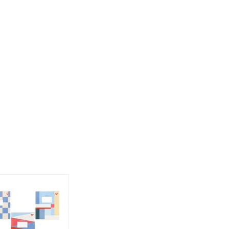
-48 %
-49 %