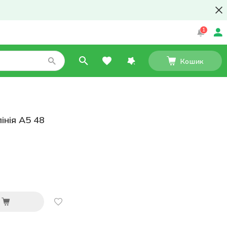
1
Кошик
інія А5 48