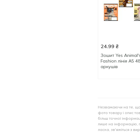
24.99
₴
Зошит Yes Animal'
Fashion лінія А5 4
аркушів
Незважаючи на те, що
фото товару і опис тов
більш точної інформац
лише на інформацію, 
ласка, зв'яжіться з в