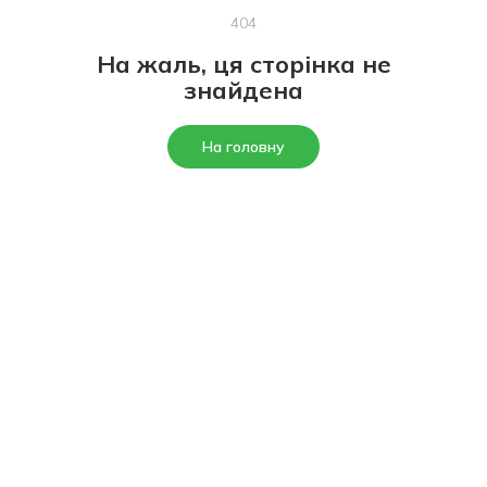
404
На жаль, ця сторінка не
знайдена
На головну