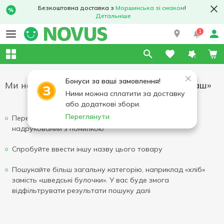
Безкоштовна доставка з
Моршинська зі смаком
!
Детальніше
1
Бонуси за ваші замовлення!
Ми не змогли знайти результати для
«лаваш»
Ними можна сплатити за доставку
або додаткові збори.
Переглянути
Перевірте написання вашого запиту, можливо він
надрукований з помилкою
Спробуйте ввести іншу назву цього товару
Пошукайте більш загальну категорію, наприклад «хліб»
замість «шведські булочки». У вас буде змога
відфільтрувати результати пошуку далі