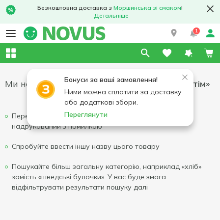
Безкоштовна доставка з
Моршинська зі смаком
!
Детальніше
1
Бонуси за ваші замовлення!
Ми не змогли знайти результати для
«фрутім»
Ними можна сплатити за доставку
або додаткові збори.
Переглянути
Перевірте написання вашого запиту, можливо він
надрукований з помилкою
Спробуйте ввести іншу назву цього товару
Пошукайте більш загальну категорію, наприклад «хліб»
замість «шведські булочки». У вас буде змога
відфільтрувати результати пошуку далі