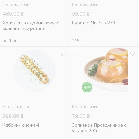
Нет в наличии
Нет в наличии
469.00
₴
99.00
₴
Холодец по-домашнему из
Буритто Чикаго 250г
свинины и курятины
за 1 кг
215 г
Нет в наличии
Нет в наличии
299.00
₴
79.00
₴
Кабачки смажені
Заливное Праздничное с
языком 200г