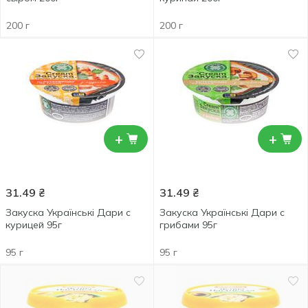
200 г
200 г
+
+
31.49
₴
31.49
₴
Закуска Українські Дари с
Закуска Українські Дари с
курицей 95г
грибами 95г
95 г
95 г