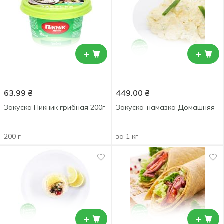
+
+
63.99
₴
449.00
₴
Закуска Пикник грибная 200г
Закуска-намазка Домашняя
200 г
за 1 кг
+
+