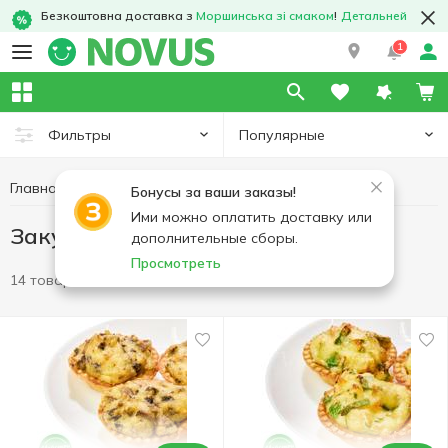
Безкоштовна доставка з
Моршинська зі смаком
!
Детальней
1
Популярные
Фильтры
Главная
Кулинария
Закуски
Бонусы за ваши заказы!
Ими можно оплатить доставку или
Закуски
дополнительные сборы.
Просмотреть
14 товаров