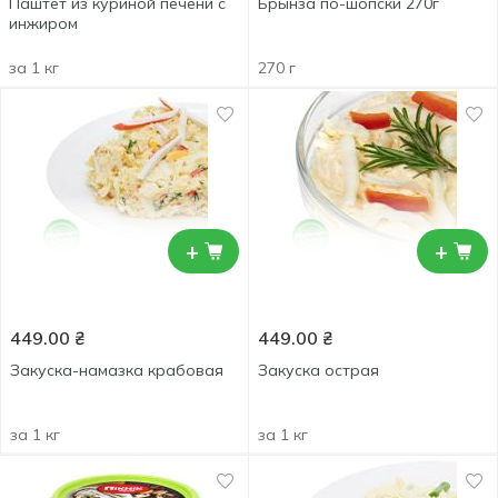
Паштет из куриной печени с
Брынза по-шопски 270г
инжиром
за 1 кг
270 г
+
+
449.00
₴
449.00
₴
Закуска-намазка крабовая
Закуска острая
за 1 кг
за 1 кг