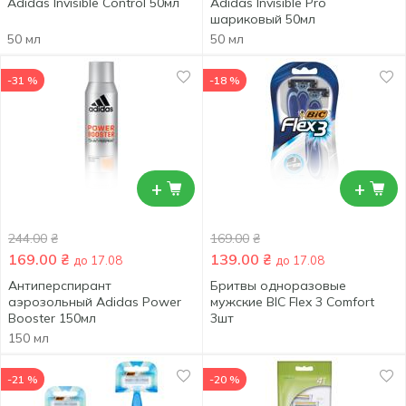
Adidas Invisible Control 50мл
Adidas Invisible Pro
шариковый 50мл
50 мл
50 мл
-31 %
-18 %
+
+
244.00
₴
169.00
₴
169.00
₴
139.00
₴
до 17.08
до 17.08
Антиперспирант
Бритвы одноразовые
аэрозольный Adidas Power
мужские BIC Flex 3 Comfort
Booster 150мл
3шт
150 мл
-21 %
-20 %