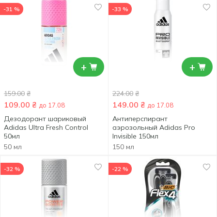
-31 %
-33 %
+
+
159.00
₴
224.00
₴
109.00
₴
149.00
₴
до 17.08
до 17.08
Дезодорант шариковый
Антиперспирант
Adidas Ultra Fresh Control
аэрозольный Adidas Pro
50мл
Invisible 150мл
50 мл
150 мл
-32 %
-22 %