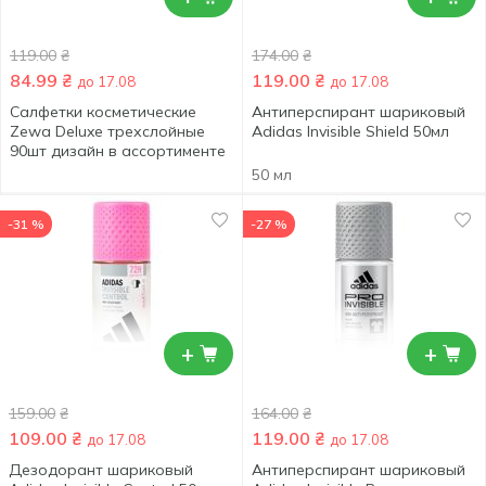
119.00
₴
174.00
₴
84.99
₴
119.00
₴
до 17.08
до 17.08
Салфетки косметические
Антиперспирант шариковый
Zewa Deluxe трехслойные
Adidas Invisible Shield 50мл
90шт дизайн в ассортименте
50 мл
-31 %
-27 %
+
+
159.00
₴
164.00
₴
109.00
₴
119.00
₴
до 17.08
до 17.08
Дезодорант шариковый
Антиперспирант шариковый