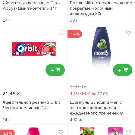
Жевательная резинка Dirol
Вафли Milka с начинкой какао
Арбуз-Дыня коктейль 14г
покрытые молочным
шоколадом 30г
14 г
30 г
-14 %
+
+
174.00
₴
21.49
₴
149.00
₴
до 17.08
Жевательная резинка Orbit
Шампунь Schauma Men с
Лесная земляника 14г
экстрактом хмеля для
ежедневного применения
400мл
14 г
400 мл
-13 %