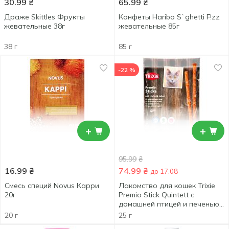
30.99
₴
65.99
₴
Драже Skittles Фрукты
Конфеты Haribo S`ghetti F!zz
жевательные 38г
жевательные 85г
38 г
85 г
-22 %
+
+
95.99
₴
16.99
₴
74.99
₴
до 17.08
Смесь специй Novus Карри
Лакомство для кошек Trixie
20г
Premio Stick Quintett с
домашней птицей и печенью
палочки 5шт х 5г
20 г
25 г