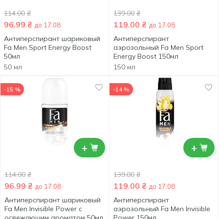
114.00
₴
139.00
₴
96.99
₴
119.00
₴
до 17.08
до 17.08
Антиперспирант шариковый
Антиперспирант
Fa Men Sport Energy Boost
аэрозольный Fa Men Sport
50мл
Energy Boost 150мл
50 мл
150 мл
-15 %
-14 %
+
+
114.00
₴
139.00
₴
96.99
₴
119.00
₴
до 17.08
до 17.08
Антиперспирант шариковый
Антиперспирант
Fa Men Invisible Power с
аэрозольный Fa Men Invisible
освежающим ароматом 50мл
Power 150мл