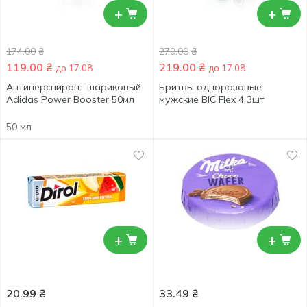
+
+
174.00
₴
279.00
₴
119.00
₴
219.00
₴
до 17.08
до 17.08
Антиперспирант шариковый
Бритвы одноразовые
Adidas Power Booster 50мл
мужские BIC Flex 4 3шт
50 мл
+
+
20.99
₴
33.49
₴