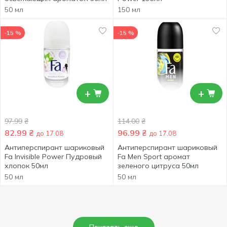
50 мл
150 мл
-15 %
-15 %
+
+
97.99
₴
114.00
₴
82.99
₴
96.99
₴
до 17.08
до 17.08
Антиперспирант шариковый
Антиперспирант шариковый
Fa Invisible Power Пудровый
Fa Men Sport аромат
хлопок 50мл
зеленого цитруса 50мл
50 мл
50 мл