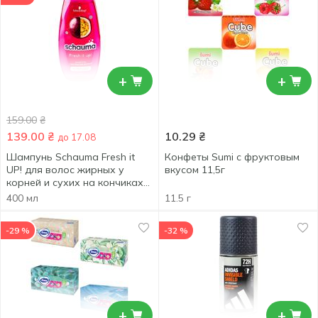
+
+
159.00
₴
139.00
₴
10.29
₴
до 17.08
Шампунь Schauma Fresh it
Конфеты Sumi с фруктовым
UP! для волос жирных у
вкусом 11,5г
корней и сухих на кончиках
400мл
400 мл
11.5 г
-29 %
-32 %
+
+