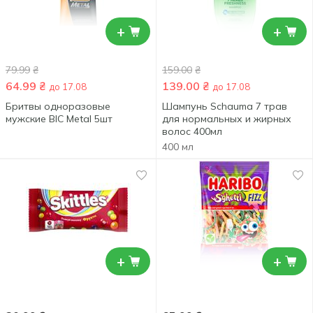
+
+
79.99
₴
159.00
₴
64.99
₴
139.00
₴
до 17.08
до 17.08
Бритвы одноразовые
Шампунь Schauma 7 трав
мужские BIC Metal 5шт
для нормальных и жирных
волос 400мл
400 мл
+
+