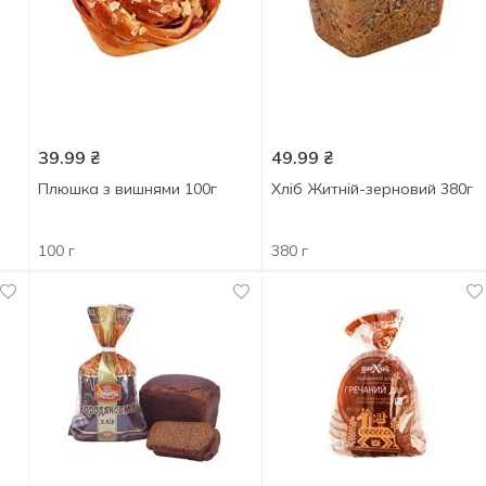
39.99
₴
49.99
₴
Плюшка з вишнями 100г
Хліб Житній-зерновий 380г
100 г
380 г