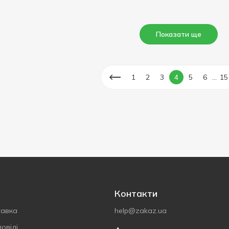
Показати ще
...
1
2
3
4
5
6
15
Контакти
тавка
help@zakaz.ua
овіді