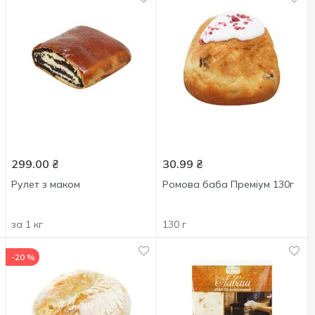
299.00
₴
30.99
₴
Рулет з маком
Ромова баба Преміум 130г
за 1 кг
130 г
-20 %