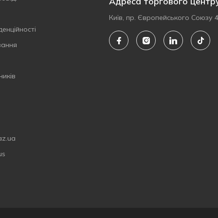
Адреса торгового центр
Київ, пр. Європейського Союзу 
денційності
вання
ників
az.ua
us