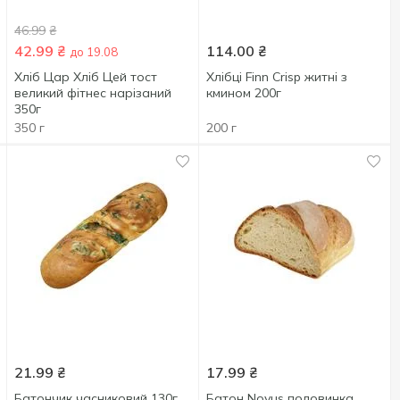
46.99
₴
42.99
₴
114.00
₴
до 19.08
Хліб Цар Хліб Цей тост
Хлібці Finn Crisp житні з
великий фітнес нарізаний
кмином 200г
350г
350 г
200 г
21.99
₴
17.99
₴
Батончик часниковий 130г
Батон Novus половинка