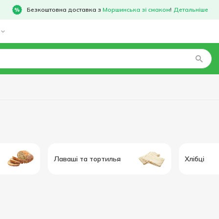
Безкоштовна доставка з
Моршинська зі смаком
!
Детальніше
Лаваші та тортилья
Хлібці