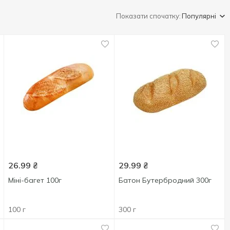
Показати спочатку:
Популярні
26.99
₴
29.99
₴
Міні-багет 100г
Батон Бутербродний 300г
100 г
300 г