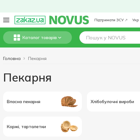
Підтримати ЗСУ
Укр
Каталог товарів
Головна
Пекарня
Пекарня
Власна пекарня
Хлібобулочні вироби
Коржі, тарталетки