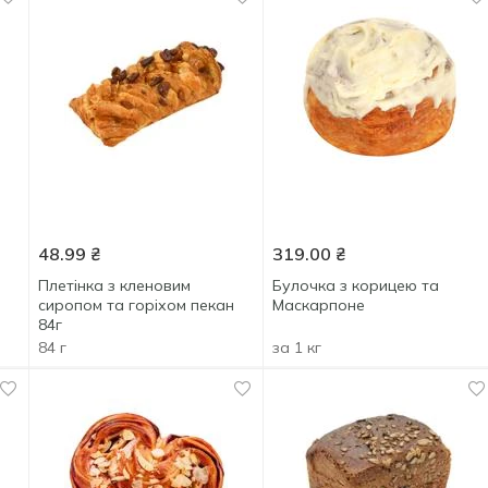
48.99
₴
319.00
₴
Плетінка з кленовим
Булочка з корицею та
сиропом та горіхом пекан
Маскарпоне
84г
84 г
за 1 кг