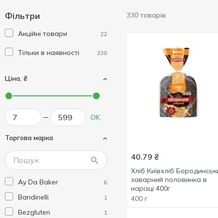
Фільтри
330 товарів
Акційні товари
22
Тільки в наявності
330
Ціна, ₴
OK
Торгова марка
40.79
₴
Хліб Київхліб Бородинськ
заварний половинка в
Ay Da Baker
6
нарізці 400г
Bandinelli
1
400 г
Bezgluten
1