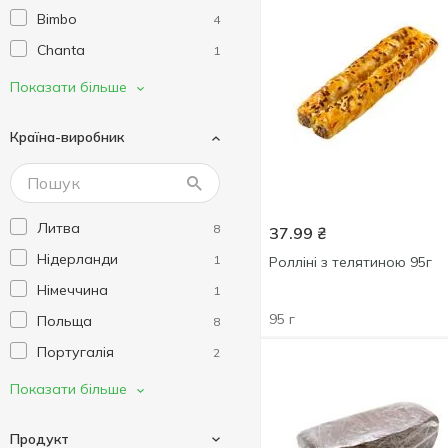
Bimbo
4
Chanta
1
Crisperia
2
Показати більше
Dan Cake
3
Країна-виробник
Danish
2
Danvita
4
Dijo
3
Литва
8
37.99
₴
Donut Worry Be Happy
1
Нідерланди
1
Ролліні з телятиною 95г
Elovena
1
Німеччина
1
Finn Crisp
8
95 г
Польща
8
Frango
6
Португалія
2
Galleti
1
Україна
401
Показати більше
Good Bakers
2
Фінляндія
8
Ifood
2
Продукт
Чехія
1