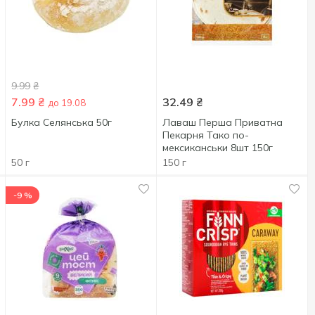
9.99
₴
7.99
₴
32.49
₴
до 19.08
Булка Селянська 50г
Лаваш Перша Приватна
Пекарня Тако по-
мексиканськи 8шт 150г
50 г
150 г
-9 %