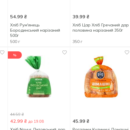
54.99
₴
39.99
₴
Хліб Рум'янець
Хліб Цар Хліб Гречаний дар
Бородинський нарізаний
половина нарізаний 350г
500г
500 г
350 г
%
44.59
₴
42.99
₴
45.99
₴
до 19.08
Хліб Novus Литовський дар
Рогалики Кулиничі Домашні