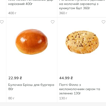
нарізаний 400г
на молочній сироватці з
кунжутом 6шт 360г
400 г
360 г
22.99
₴
44.99
₴
Булочка Бріош для бургера
Патті Філло з
80г
кисломолочним сиром та
зеленню 130г
80 г
130 г