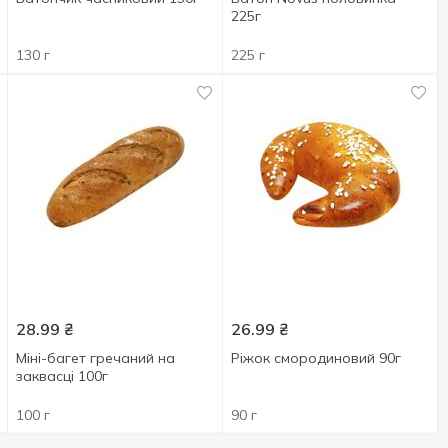
225г
130 г
225 г
28.99
₴
26.99
₴
Міні-багет гречаний на
Ріжок смородиновий 90г
заквасці 100г
100 г
90 г