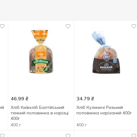
46.99
₴
34.79
₴
ий
Хліб Київхліб Балтійський
Хліб Кулиничі Ризький
темний половинка в нарізці
половинка нарізаний 400г
400г
400 г
400 г