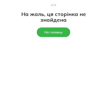
404
На жаль, ця сторінка не
знайдена
На головну