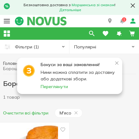
Безкоштовна доставка з
Моршинська зі смаком
!
Детальніше
1
Популярні
Фільтри
(1)
Головна
Кулінарія
Борошняна кулінарія
Бонуси за ваші замовлення!
Борошняна кулінарія М'ясо
Ними можна сплатити за доставку
або додаткові збори.
Борошняна кулінарія М'ясо
Переглянути
1 товар
М'ясо
Очистити всі фільтри