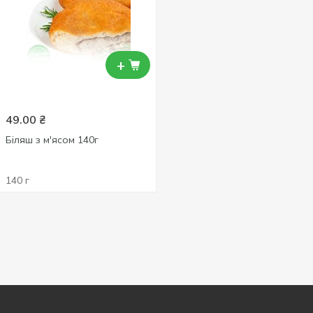
+
49.00
₴
Біляш з м'ясом 140г
140 г