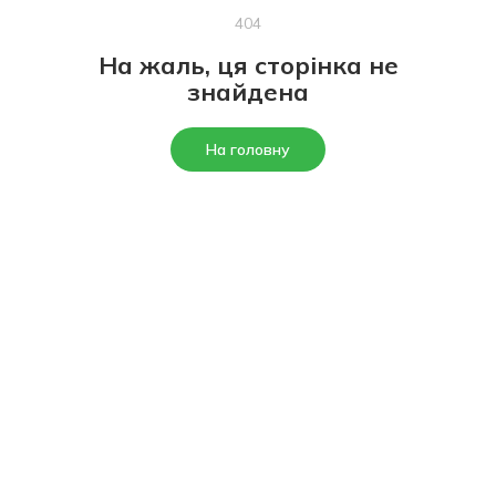
404
На жаль, ця сторінка не
знайдена
На головну