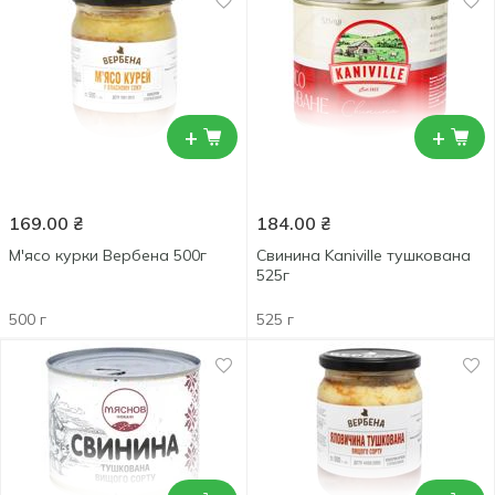
+
+
169.00
₴
184.00
₴
М'ясо курки Вербена 500г
Свинина Kaniville тушкована
525г
500 г
525 г