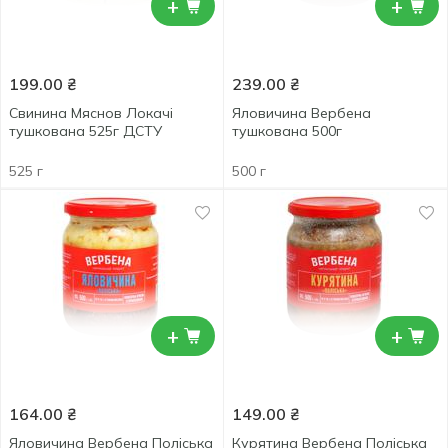
+
+
199.00
₴
239.00
₴
Свинина Мяснов Локачі
Яловичина Вербена
тушкована 525г ДСТУ
тушкована 500г
525 г
500 г
+
+
164.00
₴
149.00
₴
Яловичина Вербена Поліська
Курятина Вербена Поліська