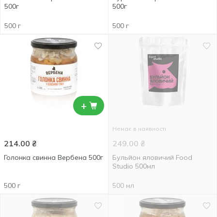
500г
500г
500 г
500 г
+
Немає в наявності
214.00
₴
249.00
₴
Голонка свинна Вербена 500г
Бульйон яловичий Food
Studio 500мл
500 г
500 мл