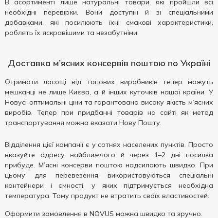
В асортименті лише натуральні товари, які пройшли всі
необхідні перевірки. Вони доступні й зі спеціальними
добавками, які посилюють їхні смакові характеристики,
роблять їх яскравішими та незабутніми.
Доставка м’ясних консервів поштою по Україні
Отримати ласощі від топових виробників тепер можуть
мешканці не лише Києва, а й інших куточків нашої країни. У
Новусі оптимальні ціни та гарантовано високу якість м’ясних
виробів. Тепер при придбанні товарів на сайті як метод
транспортування можна вказати Нову Пошту.
Відділення цієї компанії є у ​​сотнях населених пунктів. Просто
вказуйте адресу найближчого й через 1–2 дні посилка
прибуде. М’ясні консерви поштою надсилають швидко. При
цьому для перевезення використовуються спеціальні
контейнери і ємності, у яких підтримується необхідна
температура. Тому продукт не втратить своїх властивостей.
Оформити замовлення в NOVUS можна швидко та зручно.