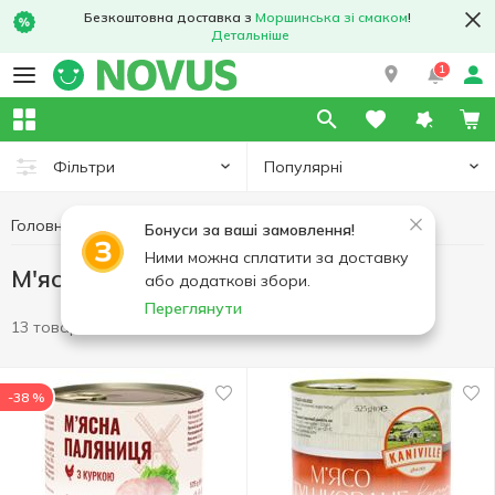
Безкоштовна доставка з
Моршинська зі смаком
!
Детальніше
1
Популярні
Фільтри
Головна
Консерви
М'ясна консервація
Бонуси за ваші замовлення!
Ними можна сплатити за доставку
М'ясна консервація
або додаткові збори.
Переглянути
13 товарів
-38 %