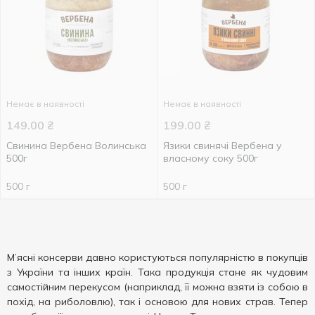
Немає в наявності
Немає в наявності
149.00
₴
199.00
₴
Свинина Вербена Волинська
Язики свинячі Вербена у
500г
власному соку 500г
500 г
500 г
М’ясні консерви давно користуються популярністю в покупців
з України та інших країн. Така продукція стане як чудовим
самостійним перекусом (наприклад, її можна взяти із собою в
похід, на риболовлю), так і основою для нових страв. Тепер