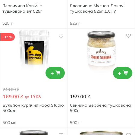
Яловичина Kaniville
Яловичина Мяснов Локачі
тушкована в/ґ 525г
тушкована 525г ДСТУ
525 г
525 г
-32 %
+
+
249.00
₴
169.00
₴
159.00
₴
до 19.08
Бульйон курячий Food Studio
Свинина Вербена тушкована
500мл
500г
500 мл
500 г