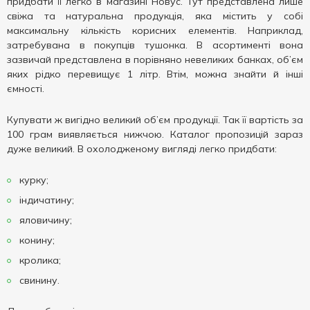
придбати її легко в магазині Новус. Тут представлена ​​лише
свіжа та натуральна продукція, яка містить у собі
максимальну кількість корисних елементів. Наприклад,
затребувана в покупців тушонка. В асортименті вона
зазвичай представлена в ​​порівняно невеликих банках, об’єм
яких рідко перевищує 1 літр. Втім, можна знайти й інші
ємності.
Купувати ж вигідно великий об’єм продукції. Так її вартість за
100 грам виявляється нижчою. Каталог пропозицій зараз
дуже великий. В охолодженому вигляді легко придбати:
курку;
індичатину;
яловичину;
конину;
кролика;
свинину.