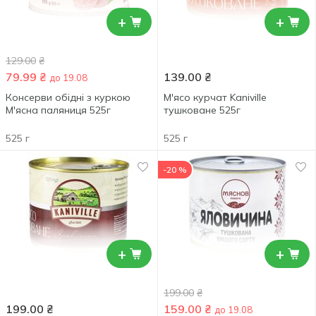
+
+
129.00
₴
79.99
₴
139.00
₴
до 19.08
Консерви обідні з куркою
М'ясо курчат Kaniville
М'ясна паляниця 525г
тушковане 525г
525 г
525 г
-20 %
+
+
199.00
₴
199.00
₴
159.00
₴
до 19.08