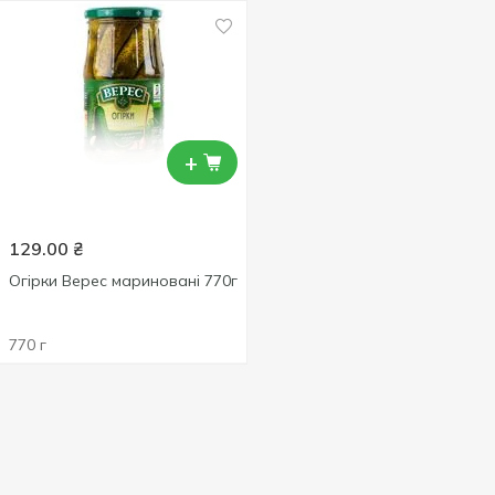
+
129.00
₴
Огірки Верес мариновані 770г
770 г