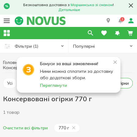
Безкоштовна доставка з
Моршинська зі смаком
!
Детальніше
1
Популярні
Фільтри
(1)
Головна
Консерви
Овочева консервація
Бонуси за ваші замовлення!
Консервовані огірки
Консервовані огірки 770 г
Ними можна сплатити за доставку
або додаткові збори.
Усі
Консервована кукурудза
Консервовані огірки
Переглянути
Консервовані огірки 770 г
1 товар
770 г
Очистити всі фільтри