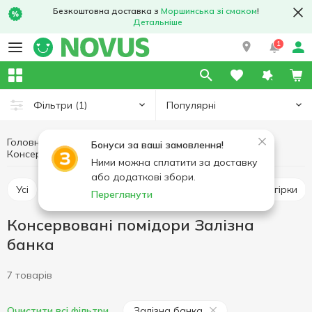
Безкоштовна доставка з
Моршинська зі смаком
!
Детальніше
1
Популярні
Фільтри
(1)
Головна
Консерви
Овочева консервація
Бонуси за ваші замовлення!
Консервовані помідори Залізна банка
Консервовані помідори
Ними можна сплатити за доставку
або додаткові збори.
Усі
Консервована кукурудза
Консервовані огірки
Переглянути
Консервовані помідори Залізна
банка
7 товарів
Залізна банка
Очистити всі фільтри