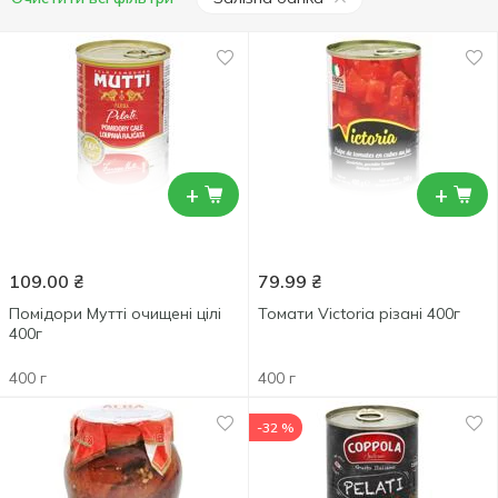
+
+
109.00
₴
79.99
₴
Помідори Мутті очищені цілі
Томати Victoria різані 400г
400г
400 г
400 г
-32 %