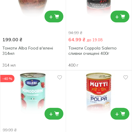
+
+
94.99
₴
199.00
₴
64.99
₴
до 19.08
Томати Alba Food в'ялені
Томати Coppola Salerno
314мл
сливки очищені 400г
314 мл
400 г
-40 %
+
+
99.99
₴