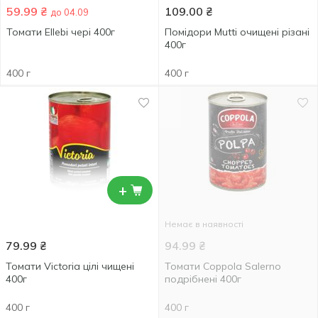
59.99
₴
109.00
₴
до 04.09
Томати Ellebi чері 400г
Помідори Mutti очищені різані
400г
400 г
400 г
+
Немає в наявності
79.99
₴
94.99
₴
Томати Victoria цілі чищені
Томати Coppola Salerno
400г
подрібнені 400г
400 г
400 г