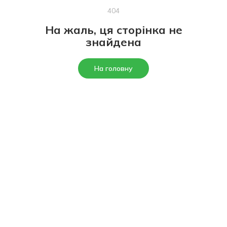
404
На жаль, ця сторінка не
знайдена
На головну