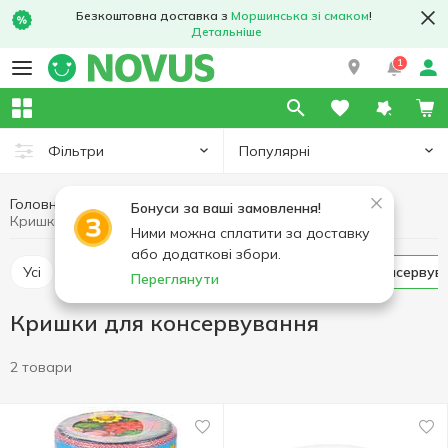
Безкоштовна доставка з
Моршинська зі смаком
!
Детальніше
1
Популярні
Фільтри
Головна
Кухня
Товари для консервування
Бонуси за ваші замовлення!
Кришки для консервування
Ними можна сплатити за доставку
або додаткові збори.
Усі
Банки для консервування
Кришки для консервув
Переглянути
Кришки для консервування
2 товари