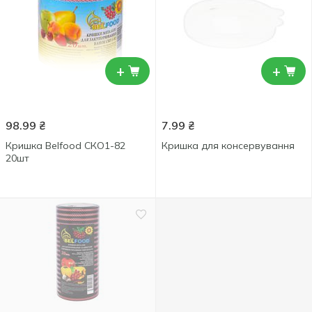
+
+
98.99
₴
7.99
₴
Кришка Belfood СКО1-82
Кришка для консервування
20шт