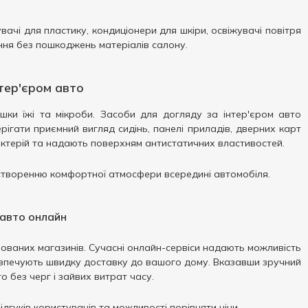
вачі для пластику, кондиціонери для шкіри, освіжувачі повітря
ення без пошкоджень матеріалів салону.
тер'єром авто
шки їжі та мікроби. Засоби для догляду за інтер'єром авто
ігати приємний вигляд сидінь, панелі приладів, дверних карт
ктерій та надають поверхням антистатичних властивостей.
 створенню комфортної атмосфери всередині автомобіля.
 авто онлайн
зованих магазинів. Сучасні онлайн-сервіси надають можливість
абезпечують швидку доставку до вашого дому. Вказавши зручний
 без черг і зайвих витрат часу.
гуків користувачів та можливості порівняти ціни.