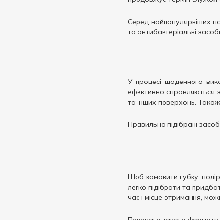
750 мл
1
Серед найпопулярніших пози
та антибактеріальні засоб
У процесі щоденного вико
ефективно справляються з 
та інших поверхонь. Тако
Правильно підібрані засоб
Щоб замовити губку, полір
легко підібрати та придба
час і місце отримання, мож
Перевага такого формату п