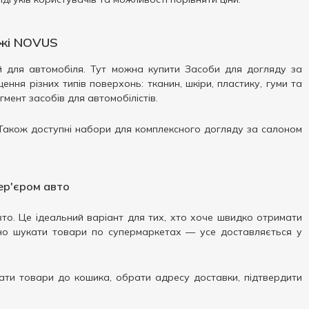
ежі NOVUS
 для автомобіля. Тут можна купити Засоби для догляду за
щення різних типів поверхонь: тканин, шкіри, пластику, гуми та
гмент засобів для автомобілістів.
. Також доступні набори для комплексного догляду за салоном
ер'єром авто
вто. Це ідеальний варіант для тих, хто хоче швидко отримати
йно шукати товари по супермаркетах — усе доставляється у
ати товари до кошика, обрати адресу доставки, підтвердити