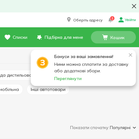
1
Увійти
Оберіть адресу
Списки
Підбірка для мене
Кошик
Бонуси за ваші замовлення!
Ними можна сплатити за доставку
або додаткові збори.
вода дистильована
Омивачі скла
Техдопомога
Переглянути
омобільна
Інші автотовари
Показати спочатку:
Популярні