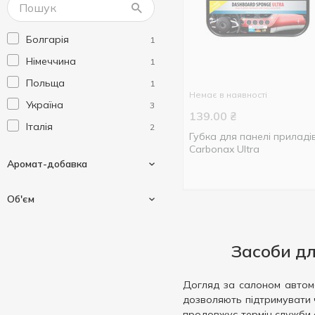
Болгарія
1
Німеччина
1
Польща
1
Немає в наявності
Україна
3
139.00
₴
Італія
2
Губка для панелі приладі
Carbonax Ultra
Аромат-добавка
Об'єм
Ваніль
1
Засоби дл
200 мл
3
400 мл
Догляд за салоном автомо
1
дозволяють підтримувати ч
650 мл
1
продовжує термін служби о