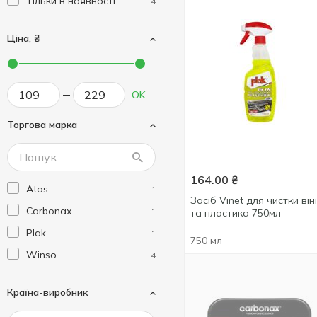
Тільки в наявності
4
Ціна, ₴
OK
Торгова марка
164.00
₴
Atas
1
Засіб Vinet для чистки він
Carbonax
1
та пластика 750мл
Plak
1
750 мл
Winso
4
Країна-виробник