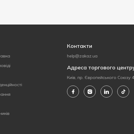
Контакти
тавка
help@zakaz.ua
овіді
Адреса торгового центр
Київ, пр. Європейського Союзу 
денційності
вання
ників