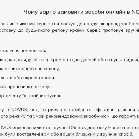
Чому варто замовити засоби онлайн в NO
не лише якісний сервіс, а й доступ до продукції провідних бр
тавку до будь-якого регіону країни. Сервіс пропонує зручн
ормлення замовлення;
 для догляду за інтер'єром авто до дверей або в пункт видачі;
я різних поверхонь салону;
лекти або окремі товари;
йні пропозиції від Новус;
ртименту без зайвих зусиль.
у з NOVUS, водії отримують надійні та ефективні рішення д
ого режиму та умов, рекомендованих виробником, що гарантує 
OVUS можна швидко та зручно. Оберіть доставку Новою поштою
ри були доставлені вам або вашим близьким у зручний спосіб.