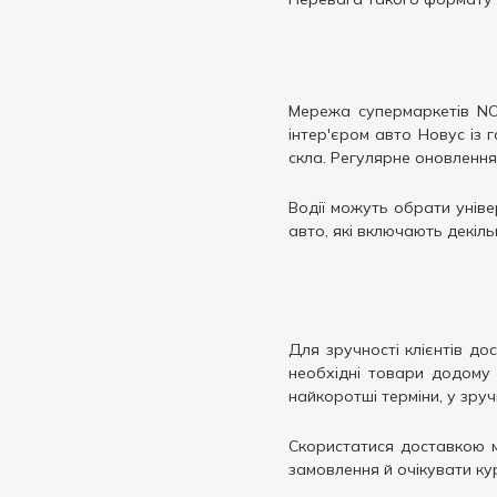
Мережа супермаркетів NO
інтер'єром авто Новус із г
скла. Регулярне оновлення 
Водії можуть обрати уніве
авто, які включають декіль
Для зручності клієнтів до
необхідні товари додому
найкоротші терміни, у зруч
Скористатися доставкою м
замовлення й очікувати ку