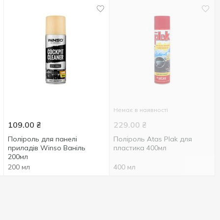
Немає в наявності
109.00
₴
229.00
₴
Поліроль для панелі
Поліроль Atas Plak для
приладів Winso Ваніль
пластика 400мл
200мл
200 мл
400 мл