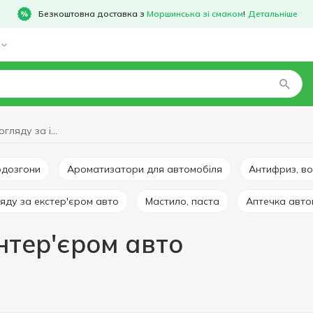
Безкоштовна доставка з
Моршинська зі смаком
!
Детальніше
Засоби для догляду за інтер'єром авто
водозгони
Ароматизатори для автомобіля
Антифриз, 
ляду за екстер'єром авто
Мастило, паста
Аптечка авт
нтер'єром авто