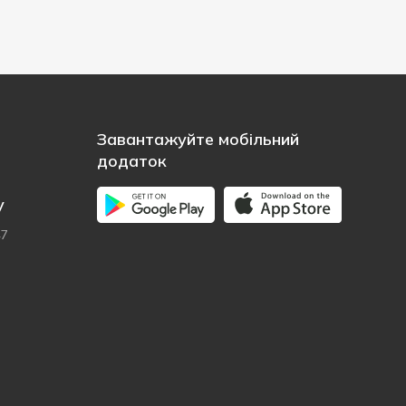
Завантажуйте мобільний
додаток
у
47