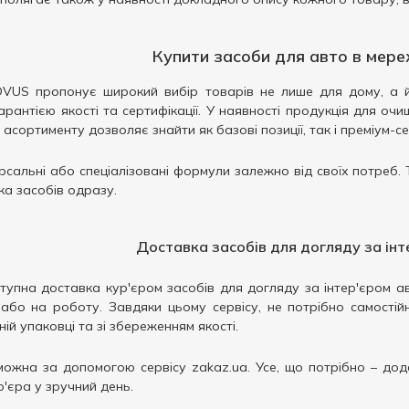
Купити засоби для авто в мер
VUS пропонує широкий вибір товарів не лише для дому, а й
арантією якості та сертифікації. У наявності продукція для очи
асортименту дозволяє знайти як базові позиції, так і преміум-се
рсальні або спеціалізовані формули залежно від своїх потреб
ка засобів одразу.
Доставка засобів для догляду за інт
ступна доставка кур'єром засобів для догляду за інтер'єром а
 або на роботу. Завдяки цьому сервісу, не потрібно самості
ній упаковці та зі збереженням якості.
ожна за допомогою сервісу zakaz.ua. Усе, що потрібно – дод
р'єра у зручний день.