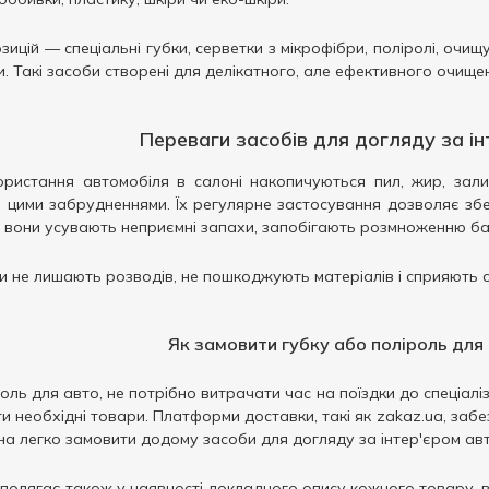
цій — спеціальні губки, серветки з мікрофібри, поліролі, очищу
и. Такі засоби створені для делікатного, але ефективного очищ
Переваги засобів для догляду за ін
ристання автомобіля в салоні накопичуються пил, жир, зали
цими забрудненнями. Їх регулярне застосування дозволяє збер
ж вони усувають неприємні запахи, запобігають розмноженню ба
и не лишають розводів, не пошкоджують матеріалів і сприяють
Як замовити губку або поліроль для
оль для авто, не потрібно витрачати час на поїздки до спеціалі
ти необхідні товари. Платформи доставки, такі як zakaz.ua, з
на легко замовити додому засоби для догляду за інтер'єром авто
олягає також у наявності докладного опису кожного товару, від