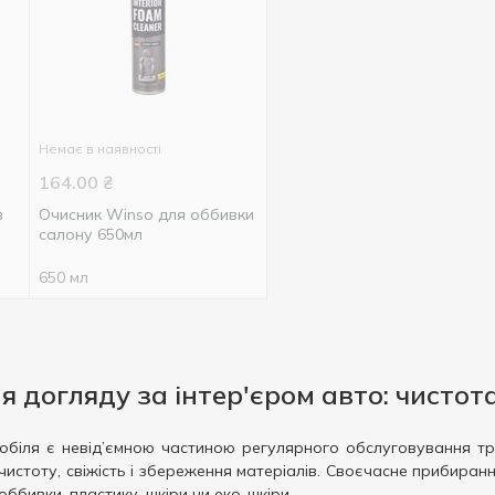
Немає в наявності
164.00
₴
в
Очисник Winso для оббивки
салону 650мл
650 мл
я догляду за інтер'єром авто: чистота
біля є невід’ємною частиною регулярного обслуговування тр
истоту, свіжість і збереження матеріалів. Своєчасне прибиранн
ббивки, пластику, шкіри чи еко-шкіри.